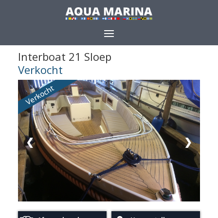
Interboat 21 Sloep
Delen
Verkocht
Verkocht
❮
❯