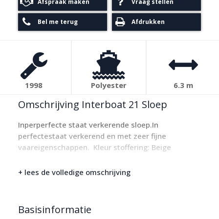
Afspraak maken
Vraag stellen
Bel me terug
Afdrukken
1998
Polyester
6.3 m
Omschrijving Interboat 21 Sloep
Inperperfecte staat verkerende sloep.In
perfectestaat verkerend en met zeer fijne
vaareigenschappen. Kleur stoffering: Beige
+ lees de volledige omschrijving
Basisinformatie