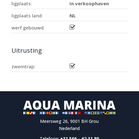
ligplaats:
In verkoophaven
ligplaats land:
NL
werf gebouwd:
Uitrusting
zwemtrap:
Meersweg 26, 9001 BH Grou
Nederland
Telefoon:
+31 566 – 62 31 80