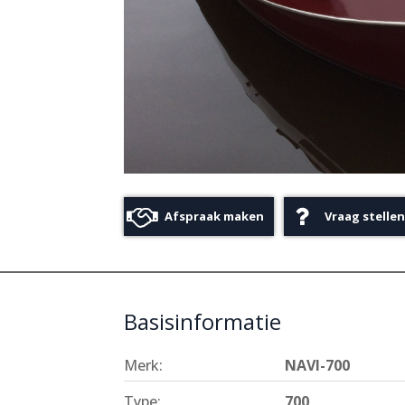
Afspraak maken
Vraag stellen
Basisinformatie
Merk:
NAVI-700
Type:
700