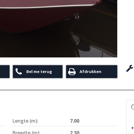
Bel me terug
Afdrukken
Lengte (m):
7.00
+
Breedte (m):
2.30