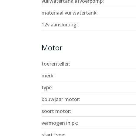
vuilwatertank afvoerpomp:
materiaal vuilwatertank:
12v aansluiting :
Motor
toerenteller:
merk:
type:
bouwjaar motor:
soort motor:
vermogen in pk:
start type: