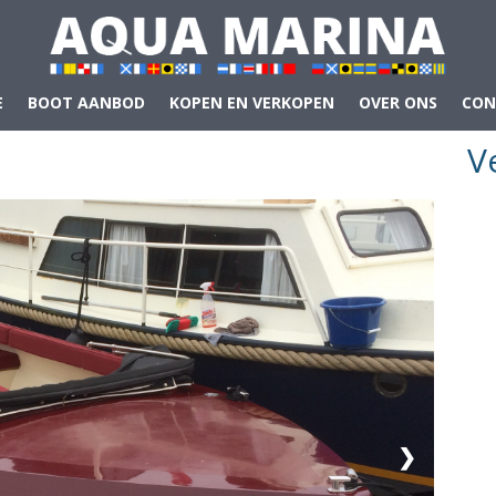
E
BOOT AANBOD
KOPEN EN VERKOPEN
OVER ONS
CON
V
❯