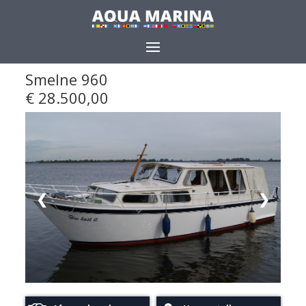
Smelne 960
Delen
€ 28.500,00
❮
❯