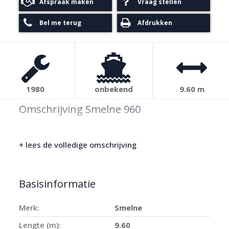
Afspraak maken
Vraag stellen
Bel me terug
Afdrukken
1980
onbekend
9.60 m
Omschrijving Smelne 960
+ lees de volledige omschrijving
Basisinformatie
Merk:
Smelne
Lengte (m):
9.60